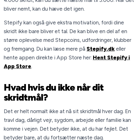
4.000 skridt, kan du sætte næste mål til 5.000. Når det
bliver nemt, kan du hæve det igen.
Stepify kan også give ekstra motivation, fordi dine
skridt ikke bare bliver et tal. De kan blive en del af en
større oplevelse med Stepcoins, udfordringer, klubber
og fremgang. Du kan læse mere på
Stepify.dk
eller
hente appen direkte i App Store her:
Hent Stepify i
App Store
.
Hvad hvis du ikke når dit
skridtmål?
Det er helt normalt ikke at nå sit skridtmål hver dag. En
travl dag, dårligt vejr, sygdom, arbejde eller familie kan
komme i vejen. Det betyder ikke, at du har fejlet. Det
betyder bare, at du fortsætter næste dag.